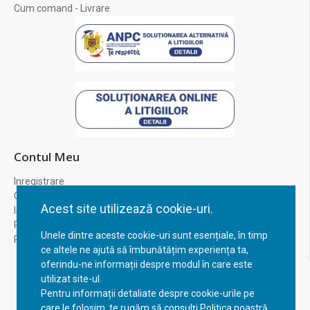
Cum comand - Livrare
Contul Meu
Inregistrare
Contul meu
Acest site utilizează cookie-uri.
Istoric comenzi
Recuperare parola
Unele dintre aceste cookie-uri sunt esențiale, în timp
Returnare produs
ce altele ne ajută să îmbunătățim experiența ta,
oferindu-ne informații despre modul în care este
utilizat site-ul.
Pentru informații detaliate despre cookie-urile pe
care le folosim, te rugăm să consulți Politica noastră