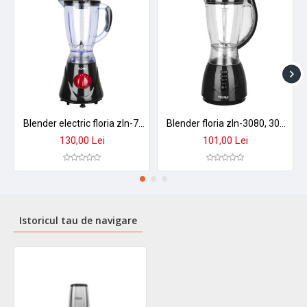
Blender electric floria zln-7917, 300w, 1.6l - negru, performanta profesionala
Blender floria zln-3080, 300w, 1.5l - 3 viteze, functie puls, lame otel inoxidabil
130,00 Lei
101,00 Lei
Istoricul tau de navigare