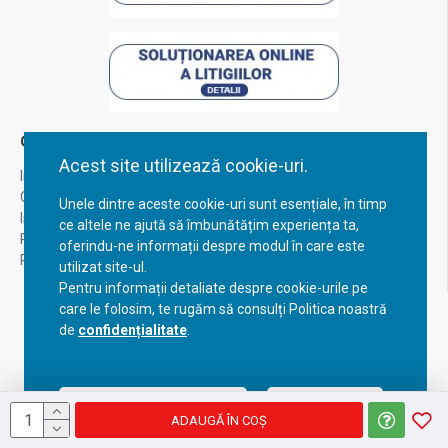
Contul Meu
Acest site utilizează cookie-uri.
Inregistrare
Contul meu
Unele dintre aceste cookie-uri sunt esențiale, în timp
Istoric comenzi
ce altele ne ajută să îmbunătățim experiența ta,
Recuperare parola
oferindu-ne informații despre modul în care este
Returnare produs
utilizat site-ul.
Pentru informații detaliate despre cookie-urile pe
care le folosim, te rugăm să consulți Politica noastră
de
confidențialitate
.
Acceptă setările curente
Configurează
ADAUGĂ ÎN COŞ
Copyright © 2023, BravoShop, toate drepturile rezervate!