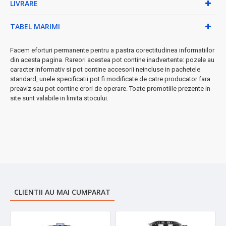
utilizare
LIVRARE
Beneficii exclusive:
TABEL MARIMI
•
Versatilitate totală
- ideal pentru legume, fructe, carne,
verdețuri
Facem eforturi permanente pentru a pastra corectitudinea informatiilor
•
Economie de timp
- pregătește rapid ingrediente pentru
din acesta pagina. Rareori acestea pot contine inadvertente: pozele au
supe, salate, sosuri
caracter informativ si pot contine accesorii neincluse in pachetele
•
Ușor de curățat
- componente lavabile în mașina de
standard, unele specificatii pot fi modificate de catre producator fara
vase
preaviz sau pot contine erori de operare. Toate promotiile prezente in
site sunt valabile in limita stocului.
•
Stabilitate perfectă
- piciorușe antiderapante
Include:
capac transparent, spatulă din plastic pentru
manipulare ușoară
➤
Ideal pentru:
familii ocupate, bucătari pasionați, preparare
rapidă mese
★
Garanție și calitate
- investiție pe termen lung în bucătăria ta
CLIENTII AU MAI CUMPARAT