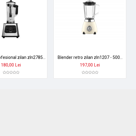
Blender profesional zilan zln2785 - 1100w, vas din plastic 2l, 15 viteze + pulse, lame inox 3d
Blender retro zilan zln1207 - 500w, 1.5l, design vintage cu tehnologie moderna, vas sticla, otel inoxidabil
180,00 Lei
197,00 Lei