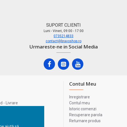
SUPORT CLIENTI
Luni - Vineri, 09:00 - 17:00
0735214833
contact@bravoshop.ro
Urmareste-ne in Social Media
Contul Meu
Inregistrare
 - Livrare
Contul meu
lata
Istoric comenzi
lui
Recuperare parola
Returnare produs
 ne ajută să