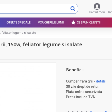
Contul meu
In
OFERTE SPECIALE
VOUCHERELE LUNII
CE SPUN CLIENTII
, feliator legume si salate
rii, 150w, feliator legume si salate
Beneficii:
Cumperi fara griji -
detalii
30 zile drept de retur.
Plata online securizata.
Pretul include TVA.