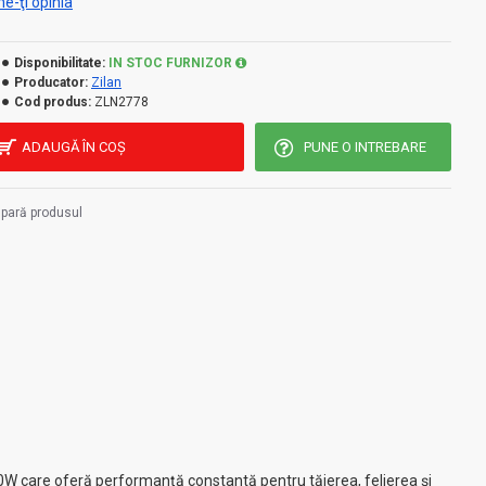
e-ţi opinia
Disponibilitate:
IN STOC FURNIZOR
Producator:
Zilan
Cod produs:
ZLN2778
ADAUGĂ ÎN COŞ
PUNE O INTREBARE
pară produsul
0W care oferă performanță constantă pentru tăierea, felierea și