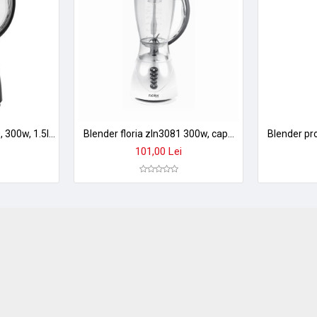
uri elaborate, economisirea timpului în bucătărie
ccesorii versatile pentru rezultate profesionale acasă!
Blender floria zln-3080, 300w, 1.5l - 3 viteze, functie puls, lame otel inoxidabil
Blender floria zln3081 300w, capacitate 1,5l, 3 viteze + functie pulse - alb
101,00 Lei