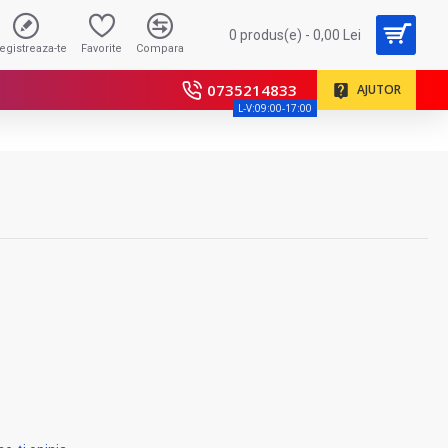
0 produs(e) - 0,00 Lei
registreaza-te
Favorite
Compara
0735214833
AJUTOR
L-V:09:00-17:00