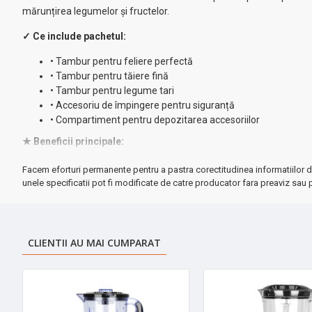
mărunțirea legumelor și fructelor.
✓ Ce include pachetul:
• Tambur pentru feliere perfectă
• Tambur pentru tăiere fină
• Tambur pentru legume tari
• Accesoriu de împingere pentru siguranță
• Compartiment pentru depozitarea accesoriilor
★ Beneficii principale:
✓
Operare silențioasă
- nivel redus de zgomot
Facem eforturi permanente pentru a pastra corectitudinea informatiilor d
✓
Stabilitate sporită
- picioare cauciucate anti-alunecare
unele specificatii pot fi modificate de catre producator fara preaviz sau p
✓
Curățare facilă
- piese demontabile rapid
✓
Design robust
- construcție durabilă
✓
Versatilitate maximă
- 5 accesorii multifuncționale
CLIENTII AU MAI CUMPARAT
Specificații tehnice:
• Putere: 150W
• Alimentare: 220-240V
• Include compartiment pentru accesorii