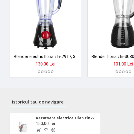
➤ Ideal pentru:
Salate rapide, prepararea legumelor pentru mâncăr
★
Alege calitatea Zilan
- brand de încredere cu design durabil și a
Blender electric floria zln-7917, 300w, 1.6l - negru, performanta profesionala
130,00 Lei
101,00 Lei
Istoricul tau de navigare
Razatoare electrica zilan zln2778 - 5 accesorii, 150w, feliator legume si salate
150,00 Lei