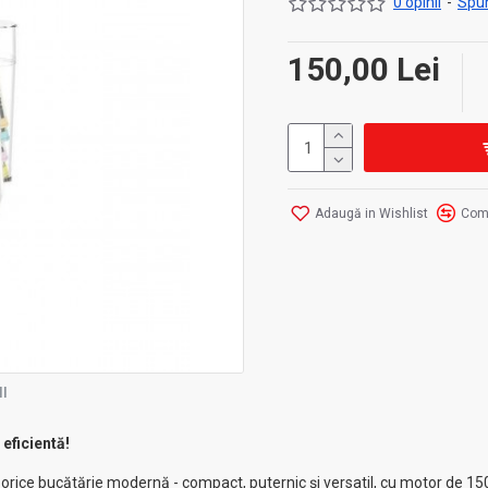
0 opinii
-
Spun
150,00 Lei
Adaugă in Wishlist
Com
I
eficientă!
orice bucătărie modernă - compact, puternic și versatil, cu motor de 15