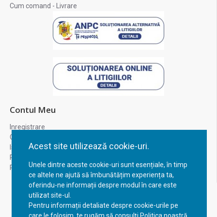
Cum comand - Livrare
Contul Meu
Inregistrare
Contul meu
Acest site utilizează cookie-uri.
Istoric comenzi
Recuperare parola
Unele dintre aceste cookie-uri sunt esențiale, în timp
Returnare produs
ce altele ne ajută să îmbunătățim experiența ta,
oferindu-ne informații despre modul în care este
utilizat site-ul.
Pentru informații detaliate despre cookie-urile pe
care le folosim, te rugăm să consulți Politica noastră