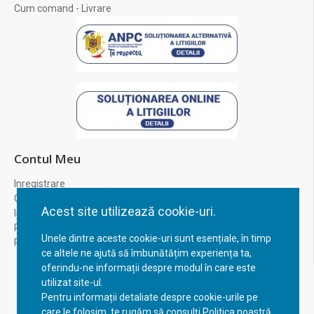
Cum comand - Livrare
Contul Meu
Inregistrare
Contul meu
Acest site utilizează cookie-uri.
Istoric comenzi
Recuperare parola
Unele dintre aceste cookie-uri sunt esențiale, în timp
Returnare produs
ce altele ne ajută să îmbunătățim experiența ta,
oferindu-ne informații despre modul în care este
utilizat site-ul.
Pentru informații detaliate despre cookie-urile pe
care le folosim, te rugăm să consulți Politica noastră