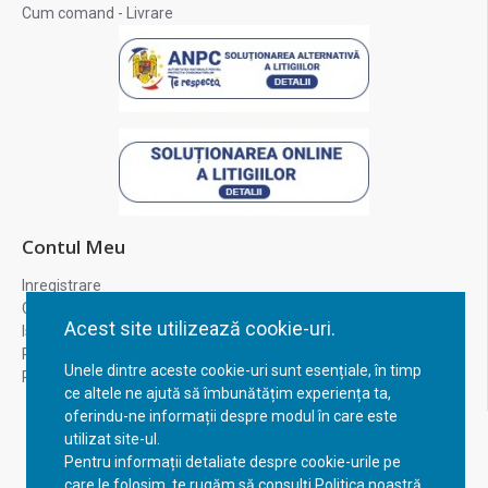
Cum comand - Livrare
Contul Meu
Inregistrare
Contul meu
Acest site utilizează cookie-uri.
Istoric comenzi
Recuperare parola
Unele dintre aceste cookie-uri sunt esențiale, în timp
Returnare produs
ce altele ne ajută să îmbunătățim experiența ta,
oferindu-ne informații despre modul în care este
utilizat site-ul.
Pentru informații detaliate despre cookie-urile pe
care le folosim, te rugăm să consulți Politica noastră