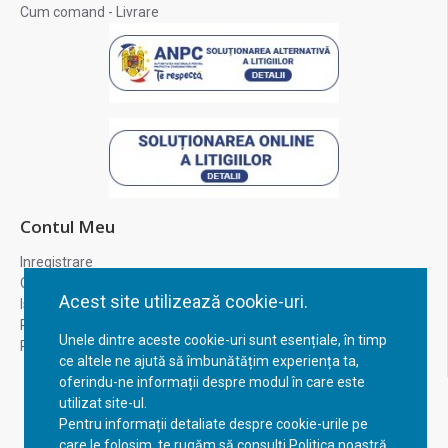
Cum comand - Livrare
Contul Meu
Inregistrare
Contul meu
Acest site utilizează cookie-uri.
Istoric comenzi
Recuperare parola
Unele dintre aceste cookie-uri sunt esențiale, în timp
Returnare produs
ce altele ne ajută să îmbunătățim experiența ta,
oferindu-ne informații despre modul în care este
utilizat site-ul.
Pentru informații detaliate despre cookie-urile pe
care le folosim, te rugăm să consulți Politica noastră