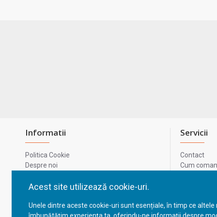
Informatii
Servicii
Politica Cookie
Contact
Despre noi
Cum comand
Termeni si conditii
Metode de p
Confidentialitate
Harta site-u
Acest site utilizează cookie-uri.
Prelucrarea datelor cu caracter personal
ODR
Unele dintre aceste cookie-uri sunt esențiale, în timp ce altele
GDPR - Datele tale
ANPC
îmbunătățim experiența ta, oferindu-ne informații despre mod
ANPC - SAL