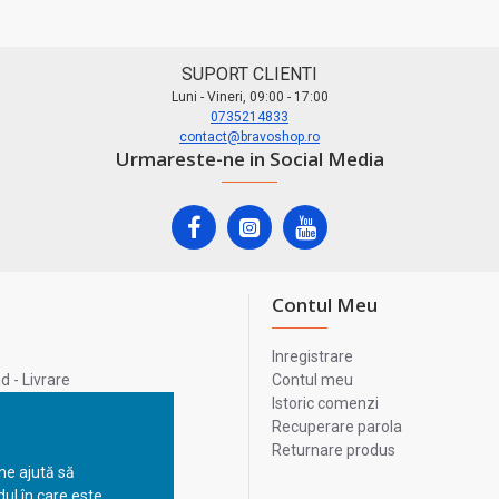
SUPORT CLIENTI
Luni - Vineri, 09:00 - 17:00
0735214833
contact@bravoshop.ro
Urmareste-ne in Social Media
Contul Meu
Inregistrare
 - Livrare
Contul meu
lata
Istoric comenzi
lui
Recuperare parola
Returnare produs
 ne ajută să
ul în care este