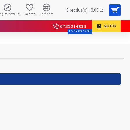
0 produs(e) - 0,00 Lei
registreaza-te
Favorite
Compara
0735214833
AJUTOR
L-V:09:00-17:00