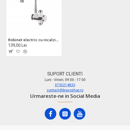
Robinet electric cu incalzire instanta z-inox zln5480 - 3000w, afisaj led, design alb elegant
139,00 Lei
SUPORT CLIENTI
Luni - Vineri, 09:00 - 17:00
0735214833
contact@bravoshop.ro
Urmareste-ne in Social Media