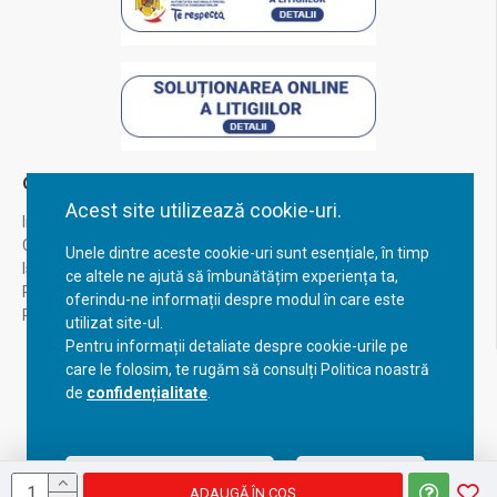
Contul Meu
Acest site utilizează cookie-uri.
Inregistrare
Contul meu
Unele dintre aceste cookie-uri sunt esențiale, în timp
Istoric comenzi
ce altele ne ajută să îmbunătățim experiența ta,
Recuperare parola
oferindu-ne informații despre modul în care este
Returnare produs
utilizat site-ul.
Pentru informații detaliate despre cookie-urile pe
care le folosim, te rugăm să consulți Politica noastră
de
confidențialitate
.
Acceptă setările curente
Configurează
ADAUGĂ ÎN COŞ