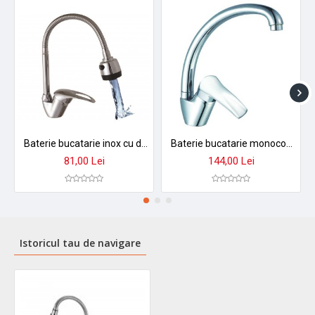
Baterie bucatarie inox cu dus extractibil - 2 jeturi reglabile, monocomanda, cartusa ceramica 35mm
Baterie bucatarie monocomanda zinox zln-8549 - pipa inalta mobila, finisaj crom, cartus ceramic 40mm
81,00 Lei
144,00 Lei
Istoricul tau de navigare