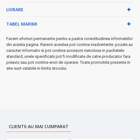
• Putere: 3000W pentru performanță maximă
• Element încălzitor din
otel inoxidabil
- durabilitate
LIVRARE
garantată
• Afișaj LED pentru monitorizarea temperaturii
TABEL MARIMI
• Maner ergonomic pentru control facil
• Jet cu presiune optimă pentru utilizare confortabilă
Facem eforturi permanente pentru a pastra corectitudinea informatiilor
• Design alb elegant care se potrivește oricărei amenajări
din acesta pagina. Rareori acestea pot contine inadvertente: pozele au
★ Perfect pentru:
bucătării moderne, băi, birouri, garsoniere -
caracter informativ si pot contine accesorii neincluse in pachetele
oriunde ai nevoie de apă caldă rapidă și eficientă.
standard, unele specificatii pot fi modificate de catre producator fara
preaviz sau pot contine erori de operare. Toate promotiile prezente in
➤
Instalare simplă
și utilizare intuitivă - ideal pentru orice
site sunt valabile in limita stocului.
utilizator.
CLIENTII AU MAI CUMPARAT