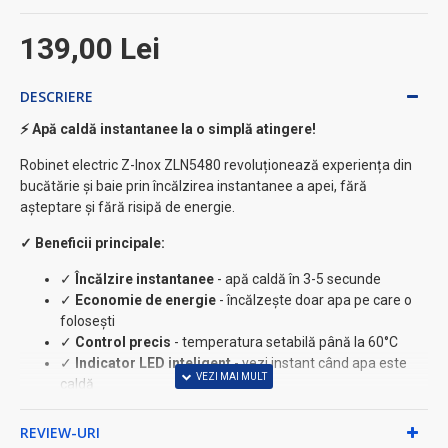
139,00 Lei
DESCRIERE
⚡ Apă caldă instantanee la o simplă atingere!
Robinet electric Z-Inox ZLN5480 revoluționează experiența din
bucătărie și baie prin încălzirea instantanee a apei, fără
așteptare și fără risipă de energie.
✓ Beneficii principale:
✓
Încălzire instantanee
- apă caldă în 3-5 secunde
✓
Economie de energie
- încălzește doar apa pe care o
folosești
✓
Control precis
- temperatura setabilă până la 60°C
✓
Indicator LED inteligent
- vezi instant când apa este
caldă
◆ Specificații tehnice premium:
REVIEW-URI