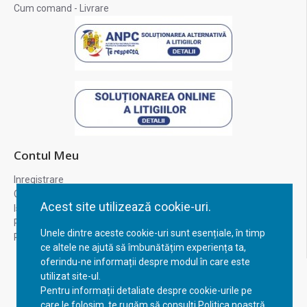
Cum comand - Livrare
Contul Meu
Inregistrare
Contul meu
Acest site utilizează cookie-uri.
Istoric comenzi
Recuperare parola
Unele dintre aceste cookie-uri sunt esențiale, în timp
Returnare produs
ce altele ne ajută să îmbunătățim experiența ta,
oferindu-ne informații despre modul în care este
utilizat site-ul.
Pentru informații detaliate despre cookie-urile pe
care le folosim, te rugăm să consulți Politica noastră