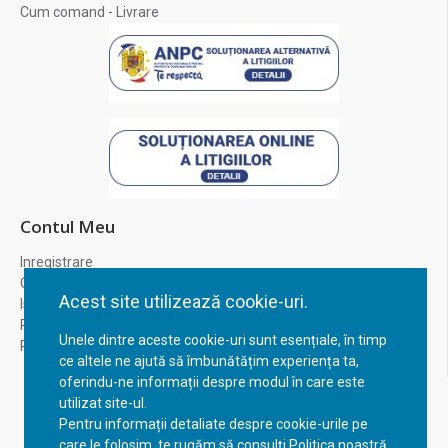
Cum comand - Livrare
Contul Meu
Inregistrare
Contul meu
Acest site utilizează cookie-uri.
Istoric comenzi
Recuperare parola
Unele dintre aceste cookie-uri sunt esențiale, în timp
Returnare produs
ce altele ne ajută să îmbunătățim experiența ta,
oferindu-ne informații despre modul în care este
utilizat site-ul.
Pentru informații detaliate despre cookie-urile pe
care le folosim, te rugăm să consulți Politica noastră