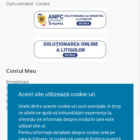
Cum comand - Livrare
Contul Meu
Inregistrare
Contul meu
Acest site utilizează cookie-uri.
Istoric comenzi
Recuperare parola
Unele dintre aceste cookie-uri sunt esențiale, în timp
Returnare produs
ce altele ne ajută să îmbunătățim experiența ta,
oferindu-ne informații despre modul în care este
utilizat site-ul.
Pentru informații detaliate despre cookie-urile pe
care le folosim, te rugăm să consulți Politica noastră