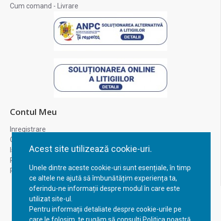
Cum comand - Livrare
Contul Meu
Inregistrare
Contul meu
Acest site utilizează cookie-uri.
Istoric comenzi
Recuperare parola
Unele dintre aceste cookie-uri sunt esențiale, în timp
Returnare produs
ce altele ne ajută să îmbunătățim experiența ta,
oferindu-ne informații despre modul în care este
utilizat site-ul.
Pentru informații detaliate despre cookie-urile pe
care le folosim, te rugăm să consulți Politica noastră