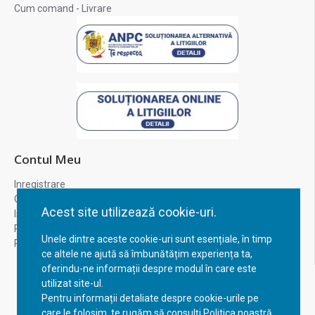
Cum comand - Livrare
Contul Meu
Inregistrare
Contul meu
Acest site utilizează cookie-uri.
Istoric comenzi
Recuperare parola
Unele dintre aceste cookie-uri sunt esențiale, în timp
Returnare produs
ce altele ne ajută să îmbunătățim experiența ta,
oferindu-ne informații despre modul în care este
utilizat site-ul.
Pentru informații detaliate despre cookie-urile pe
care le folosim, te rugăm să consulți Politica noastră