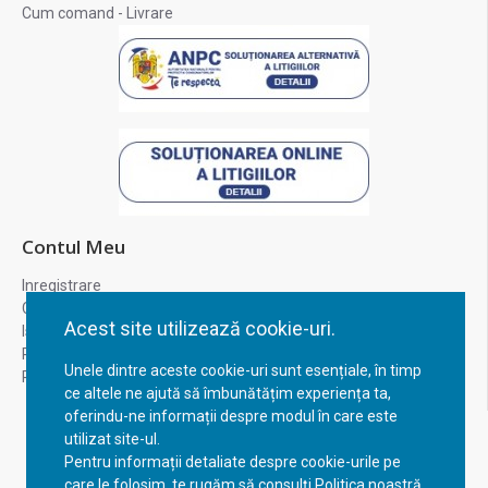
Cum comand - Livrare
Contul Meu
Inregistrare
Contul meu
Acest site utilizează cookie-uri.
Istoric comenzi
Recuperare parola
Unele dintre aceste cookie-uri sunt esențiale, în timp
Returnare produs
ce altele ne ajută să îmbunătățim experiența ta,
oferindu-ne informații despre modul în care este
utilizat site-ul.
Pentru informații detaliate despre cookie-urile pe
care le folosim, te rugăm să consulți Politica noastră