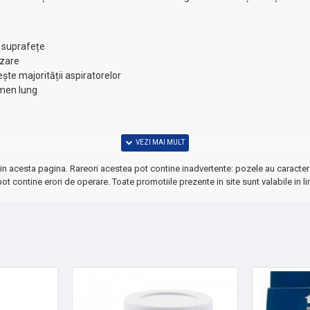
i suprafețe
izare
ște majorității aspiratorelor
rmen lung
in acesta pagina. Rareori acestea pot contine inadvertente: pozele au caracter 
ot contine erori de operare. Toate promotiile prezente in site sunt valabile in li
ții înguste