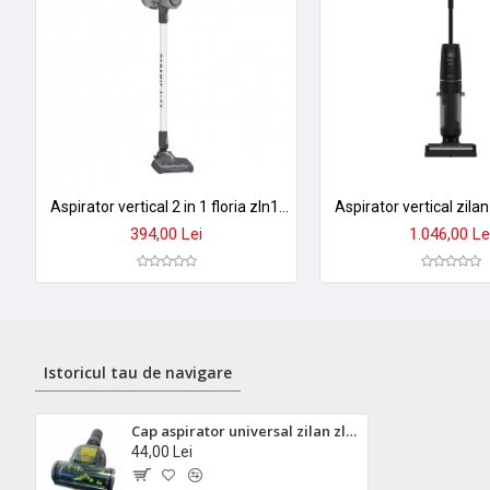
Aspirator vertical 2 in 1 floria zln1665, capacitate 0.8l, putere 1500w, baterie 2200mah, filtru hepa + cyclonic RZLN1665
394,00 Lei
1.046,00 Le
Istoricul tau de navigare
Cap aspirator universal zilan zln0386 cu perie ajustabila - gri, usor de curatat
44,00 Lei