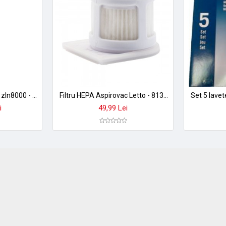
Aspirator vertical zilan zln8000 - aspirare umed/ uscat, 200w, baterie 2500mah, filtru hepa, zgomot redus 74db
Filtru HEPA Aspirovac Letto - 81306057
i
49,99 Lei