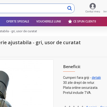
Contul meu
In
OFERTE SPECIALE
VOUCHERELE LUNII
CE SPUN CLIENTII
tabila - gri, usor de curatat
ie ajustabila - gri, usor de curatat
Beneficii:
Cumperi fara griji -
detalii
30 zile drept de retur.
Plata online securizata.
Pretul include TVA.