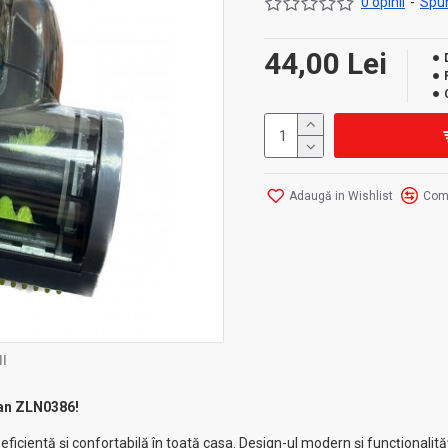
0 opinii
-
Spun
44,00 Lei
Adaugă in Wishlist
Com
I
lan ZLN0386!
ficientă și confortabilă în toată casa. Design-ul modern și funcționalită