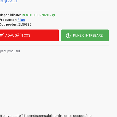
e-ţi opinia
Disponibilitate:
IN STOC FURNIZOR
Producator:
Zilan
Cod produs:
ZLN0386
ADAUGĂ ÎN COŞ
PUNE O INTREBARE
pară produsul
țile avansate îl fac indispensabil pentru orice gospodărie.