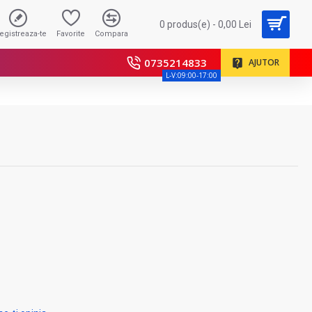
0 produs(e) - 0,00 Lei
registreaza-te
Favorite
Compara
0735214833
AJUTOR
L-V:09:00-17:00