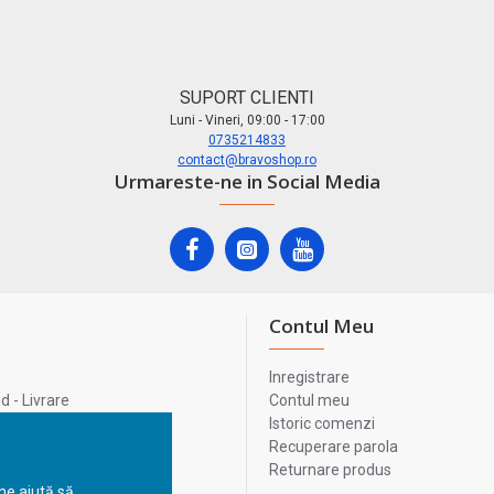
SUPORT CLIENTI
Luni - Vineri, 09:00 - 17:00
0735214833
contact@bravoshop.ro
Urmareste-ne in Social Media
Contul Meu
Inregistrare
 - Livrare
Contul meu
lata
Istoric comenzi
lui
Recuperare parola
Returnare produs
 ne ajută să