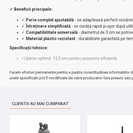
✓ Beneficii principale:
✓
Perie complet ajustabilă
- se adaptează perfect oricăre
✓
Întreținere simplificată
- se curăță rapid și ușor după util
✓
Compatibilitate universală
- diametrul de 3 cm se potrive
✓
Material plastic rezistent
- durabilitate garantată pe te
Specificații tehnice:
• Lățime optimă: 12,5 cm pentru acoperire eficientă
• Diametru tub: 3 cm - compatibilitate universală
• Material: plastic de înaltă calitate
Facem eforturi permanente pentru a pastra corectitudinea informatiilor d
• Culoare: gri elegant
unele specificatii pot fi modificate de catre producator fara preaviz sau p
★ Perfect pentru:
covoare, mochetă, suprafețe dure, colțuri și spa
➤
Investiție inteligentă
pentru o casă impecabilă cu efort minim!
CLIENTII AU MAI CUMPARAT