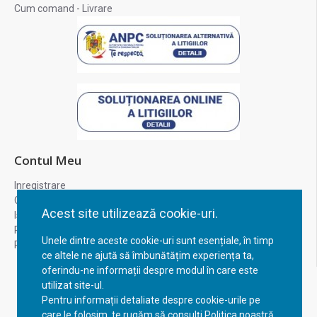
Cum comand - Livrare
Contul Meu
Inregistrare
Contul meu
Acest site utilizează cookie-uri.
Istoric comenzi
Recuperare parola
Unele dintre aceste cookie-uri sunt esențiale, în timp
Returnare produs
ce altele ne ajută să îmbunătățim experiența ta,
oferindu-ne informații despre modul în care este
utilizat site-ul.
Pentru informații detaliate despre cookie-urile pe
care le folosim, te rugăm să consulți Politica noastră