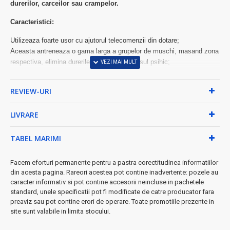
durerilor, carceilor sau crampelor.
Caracteristici:
Utilizeaza foarte usor cu ajutorul telecomenzii din dotare;
Aceasta antreneaza o gama larga a grupelor de muschi, masand zona
respectiva, elimina durerile fizice dar si stresul psihic;
Dispune de 40 de functii pentru masaj ce ajuta la circulatia sangelui;
Este destinata in special pentru zona cervicala, a umerilor si a gatului,
REVIEW-URI
dar poate fii utilizata si in orice alta zona a corpului;
Specificatii:
LIVRARE
Dotata cu telecomanda pentru control;
TABEL MARIMI
Dotata cu 40 de functii pentru masaj;
Mod automat;
Facem eforturi permanente pentru a pastra corectitudinea informatiilor
Alimentare 220V;
din acesta pagina. Rareori acestea pot contine inadvertente: pozele au
Ofera un masaj placut si relaxant.
caracter informativ si pot contine accesorii neincluse in pachetele
standard, unele specificatii pot fi modificate de catre producator fara
Dimensiuni cutie: 21 x 35 ( inaltime, latime )
preaviz sau pot contine erori de operare. Toate promotiile prezente in
Cutia dispune de un maner, pentru a fi transportata cu usurinta oriunde
site sunt valabile in limita stocului.