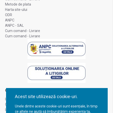
Metode de plata
Harta site-ului
ODR
ANPC
ANPC - SAL
Cum comand - Livrare
Cum comand - Livrare
Contul Meu
Acest site utilizează cookie-uri.
Inregistrare
Contul meu
Unele dintre aceste cookie-uri sunt esențiale, în timp
Istoric comenzi
ce altele ne ajută să îmbunătățim experiența ta,