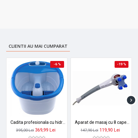
CLIENTII AU MAI CUMPARAT
-6 %
-19 %
Cadita profesionala cu hidromasaj pentru picioare Lila Care R9508b
Aparat de masaj cu 8 capete pentru diferite tipuri de masaj Blueidea BLD999
369,99 Lei
119,90 Lei
395,00 Lei
147,90 Lei