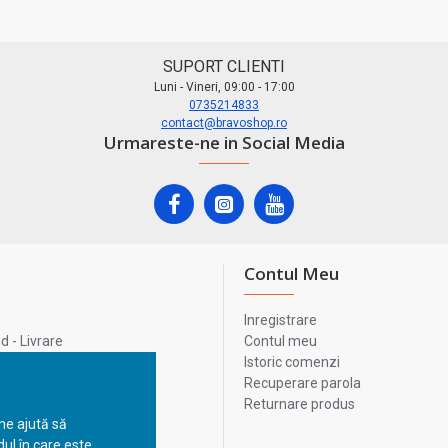
SUPORT CLIENTI
Luni - Vineri, 09:00 - 17:00
0735214833
contact@bravoshop.ro
Urmareste-ne in Social Media
Contul Meu
Inregistrare
 - Livrare
Contul meu
lata
Istoric comenzi
lui
Recuperare parola
Returnare produs
 ne ajută să
ul în care este