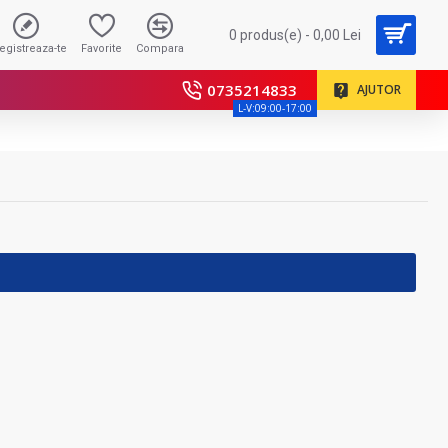
0 produs(e) - 0,00 Lei
registreaza-te
Favorite
Compara
0735214833
AJUTOR
L-V:09:00-17:00