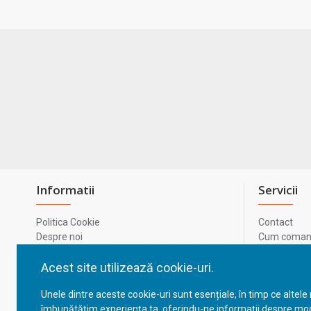
Informatii
Servicii
Politica Cookie
Contact
Despre noi
Cum comand
Termeni si conditii
Metode de p
Confidentialitate
Harta site-u
Acest site utilizează cookie-uri.
Prelucrarea datelor cu caracter personal
ODR
Unele dintre aceste cookie-uri sunt esențiale, în timp ce altele
GDPR - Datele tale
ANPC
îmbunătățim experiența ta, oferindu-ne informații despre mod
ANPC - SAL