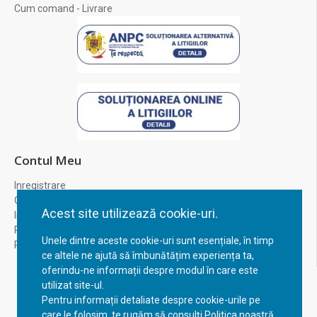
Cum comand - Livrare
Contul Meu
Inregistrare
Contul meu
Acest site utilizează cookie-uri.
Istoric comenzi
Recuperare parola
Unele dintre aceste cookie-uri sunt esențiale, în timp
Returnare produs
ce altele ne ajută să îmbunătățim experiența ta,
oferindu-ne informații despre modul în care este
utilizat site-ul.
Pentru informații detaliate despre cookie-urile pe
care le folosim, te rugăm să consulți Politica noastră