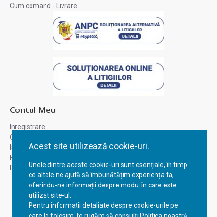
Cum comand - Livrare
Contul Meu
Inregistrare
Contul meu
Acest site utilizează cookie-uri.
Istoric comenzi
Recuperare parola
Unele dintre aceste cookie-uri sunt esențiale, în timp
Returnare produs
ce altele ne ajută să îmbunătățim experiența ta,
oferindu-ne informații despre modul în care este
utilizat site-ul.
Pentru informații detaliate despre cookie-urile pe
care le folosim, te rugăm să consulți Politica noastră