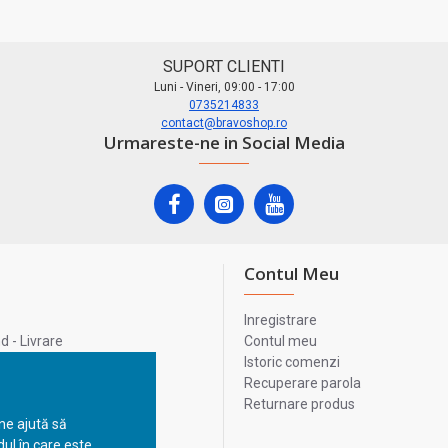
SUPORT CLIENTI
Luni - Vineri, 09:00 - 17:00
0735214833
contact@bravoshop.ro
Urmareste-ne in Social Media
Contul Meu
Inregistrare
 - Livrare
Contul meu
lata
Istoric comenzi
lui
Recuperare parola
Returnare produs
 ne ajută să
ul în care este