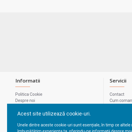
Informatii
Servicii
Politica Cookie
Contact
Despre noi
Cum comand
Termeni si conditii
Metode de p
Confidentialitate
Harta site-u
Acest site utilizează cookie-uri.
Prelucrarea datelor cu caracter personal
ODR
Unele dintre aceste cookie-uri sunt esențiale, în timp ce altele
GDPR - Datele tale
ANPC
îmbunătățim experiența ta, oferindu-ne informații despre mod
ANPC - SAL