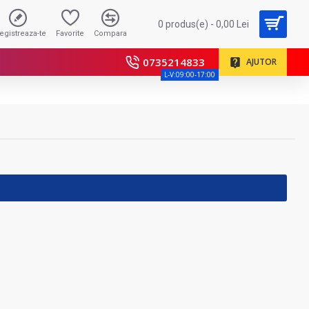
0 produs(e) - 0,00 Lei
registreaza-te
Favorite
Compara
0735214833
AJUTOR
L-V:09:00-17:00