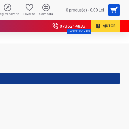
0 produs(e) - 0,00 Lei
registreaza-te
Favorite
Compara
0735214833
AJUTOR
L-V:09:00-17:00