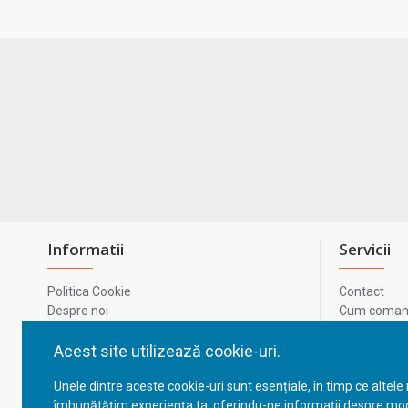
Informatii
Servicii
Politica Cookie
Contact
Despre noi
Cum comand
Termeni si conditii
Metode de p
Confidentialitate
Harta site-u
Acest site utilizează cookie-uri.
Prelucrarea datelor cu caracter personal
ODR
Unele dintre aceste cookie-uri sunt esențiale, în timp ce altele
GDPR - Datele tale
ANPC
îmbunătățim experiența ta, oferindu-ne informații despre mod
ANPC - SAL