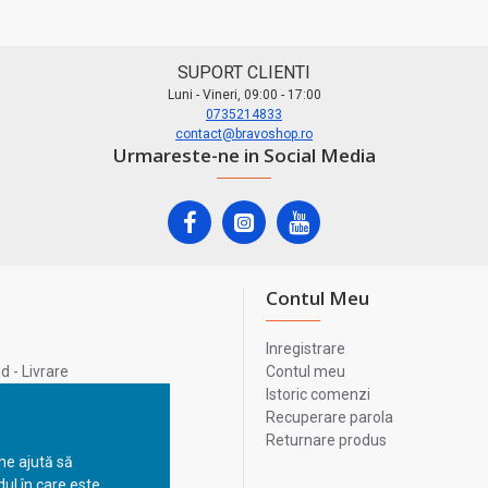
SUPORT CLIENTI
Luni - Vineri, 09:00 - 17:00
0735214833
contact@bravoshop.ro
Urmareste-ne in Social Media
Contul Meu
Inregistrare
 - Livrare
Contul meu
lata
Istoric comenzi
lui
Recuperare parola
Returnare produs
 ne ajută să
ul în care este