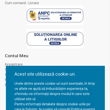
Cum comand - Livrare
Contul Meu
Inregistrare
Contul meu
Acest site utilizează cookie-uri.
Istoric comenzi
Recuperare parola
Unele dintre aceste cookie-uri sunt esențiale, în timp
Returnare produs
ce altele ne ajută să îmbunătățim experiența ta,
oferindu-ne informații despre modul în care este
utilizat site-ul.
Pentru informații detaliate despre cookie-urile pe
care le folosim, te rugăm să consulți Politica noastră