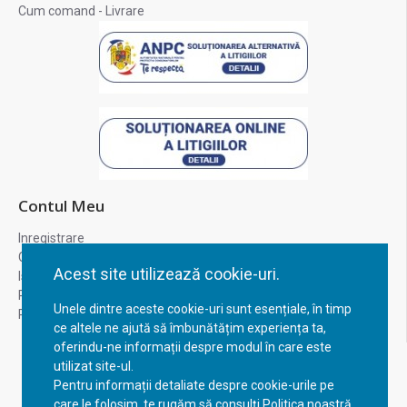
Cum comand - Livrare
Contul Meu
Inregistrare
Contul meu
Acest site utilizează cookie-uri.
Istoric comenzi
Recuperare parola
Unele dintre aceste cookie-uri sunt esențiale, în timp
Returnare produs
ce altele ne ajută să îmbunătățim experiența ta,
oferindu-ne informații despre modul în care este
utilizat site-ul.
Pentru informații detaliate despre cookie-urile pe
care le folosim, te rugăm să consulți Politica noastră