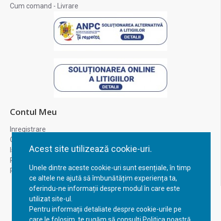
Cum comand - Livrare
Contul Meu
Inregistrare
Contul meu
Acest site utilizează cookie-uri.
Istoric comenzi
Recuperare parola
Unele dintre aceste cookie-uri sunt esențiale, în timp
Returnare produs
ce altele ne ajută să îmbunătățim experiența ta,
oferindu-ne informații despre modul în care este
utilizat site-ul.
Pentru informații detaliate despre cookie-urile pe
care le folosim, te rugăm să consulți Politica noastră