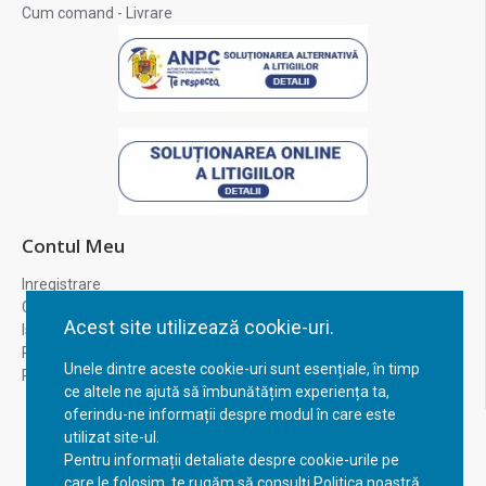
Cum comand - Livrare
Contul Meu
Inregistrare
Contul meu
Acest site utilizează cookie-uri.
Istoric comenzi
Recuperare parola
Unele dintre aceste cookie-uri sunt esențiale, în timp
Returnare produs
ce altele ne ajută să îmbunătățim experiența ta,
oferindu-ne informații despre modul în care este
utilizat site-ul.
Pentru informații detaliate despre cookie-urile pe
care le folosim, te rugăm să consulți Politica noastră