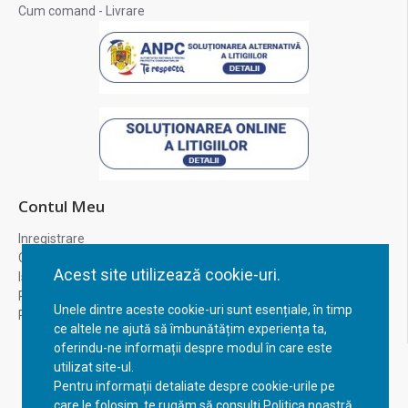
Cum comand - Livrare
Contul Meu
Inregistrare
Contul meu
Acest site utilizează cookie-uri.
Istoric comenzi
Recuperare parola
Unele dintre aceste cookie-uri sunt esențiale, în timp
Returnare produs
ce altele ne ajută să îmbunătățim experiența ta,
oferindu-ne informații despre modul în care este
utilizat site-ul.
Pentru informații detaliate despre cookie-urile pe
care le folosim, te rugăm să consulți Politica noastră