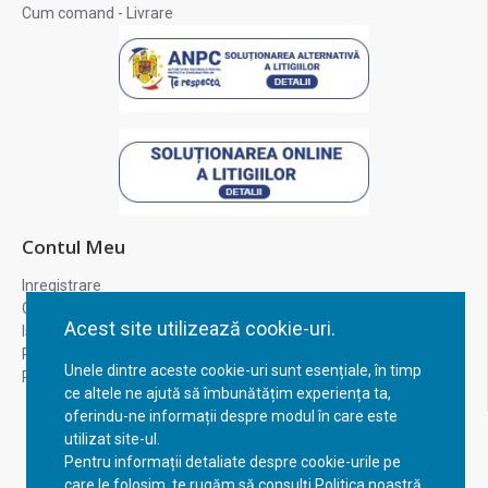
Cum comand - Livrare
Contul Meu
Inregistrare
Contul meu
Acest site utilizează cookie-uri.
Istoric comenzi
Recuperare parola
Unele dintre aceste cookie-uri sunt esențiale, în timp
Returnare produs
ce altele ne ajută să îmbunătățim experiența ta,
oferindu-ne informații despre modul în care este
utilizat site-ul.
Pentru informații detaliate despre cookie-urile pe
care le folosim, te rugăm să consulți Politica noastră