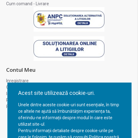
Cum comand - Livrare
Contul Meu
Inregistrare
Contul meu
Acest site utilizează cookie-uri.
Istoric comenzi
Recuperare parola
Unele dintre aceste cookie-uri sunt esențiale, în timp
Returnare produs
ce altele ne ajută să îmbunătățim experiența ta,
oferindu-ne informații despre modul în care este
utilizat site-ul.
Pentru informații detaliate despre cookie-urile pe
care le folosim, te rugăm să consulți Politica noastră