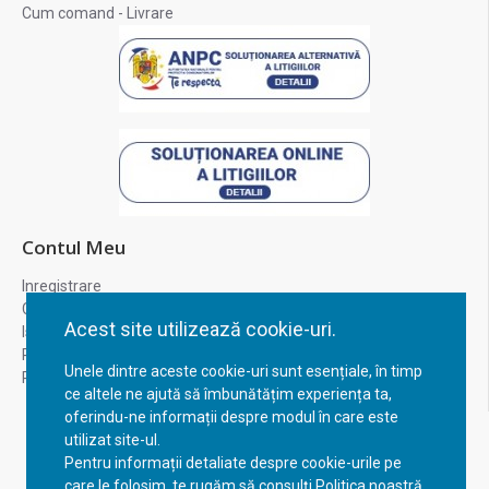
Cum comand - Livrare
Contul Meu
Inregistrare
Contul meu
Acest site utilizează cookie-uri.
Istoric comenzi
Recuperare parola
Unele dintre aceste cookie-uri sunt esențiale, în timp
Returnare produs
ce altele ne ajută să îmbunătățim experiența ta,
oferindu-ne informații despre modul în care este
utilizat site-ul.
Pentru informații detaliate despre cookie-urile pe
care le folosim, te rugăm să consulți Politica noastră