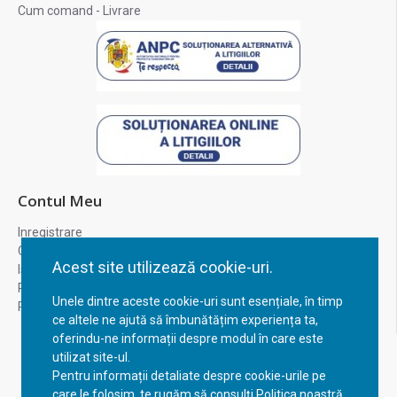
Cum comand - Livrare
Contul Meu
Inregistrare
Contul meu
Acest site utilizează cookie-uri.
Istoric comenzi
Recuperare parola
Unele dintre aceste cookie-uri sunt esențiale, în timp
Returnare produs
ce altele ne ajută să îmbunătățim experiența ta,
oferindu-ne informații despre modul în care este
utilizat site-ul.
Pentru informații detaliate despre cookie-urile pe
care le folosim, te rugăm să consulți Politica noastră