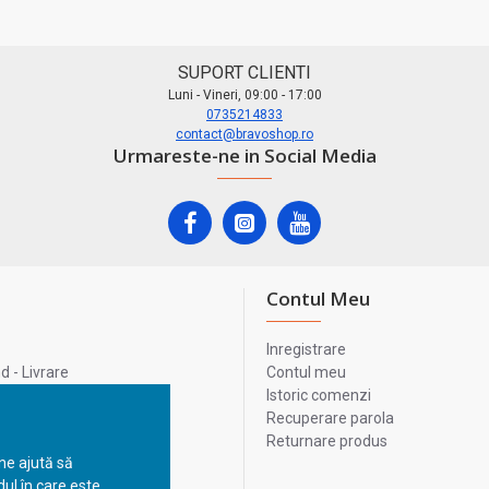
SUPORT CLIENTI
Luni - Vineri, 09:00 - 17:00
0735214833
contact@bravoshop.ro
Urmareste-ne in Social Media
Contul Meu
Inregistrare
 - Livrare
Contul meu
lata
Istoric comenzi
lui
Recuperare parola
Returnare produs
 ne ajută să
ul în care este