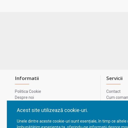
Informatii
Servicii
Politica Cookie
Contact
Despre noi
Cum comand
Termeni si conditii
Metode de p
Confidentialitate
Harta site-u
Acest site utilizează cookie-uri.
Prelucrarea datelor cu caracter personal
ODR
Unele dintre aceste cookie-uri sunt esențiale, în timp ce altele
GDPR - Datele tale
ANPC
îmbunătățim experiența ta, oferindu-ne informații despre mod
ANPC - SAL