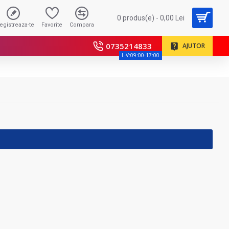
0 produs(e) - 0,00 Lei
registreaza-te
Favorite
Compara
0735214833
AJUTOR
L-V:09:00-17:00