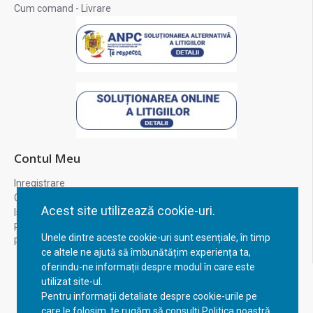
Cum comand - Livrare
Contul Meu
Inregistrare
Contul meu
Acest site utilizează cookie-uri.
Istoric comenzi
Recuperare parola
Unele dintre aceste cookie-uri sunt esențiale, în timp
Returnare produs
ce altele ne ajută să îmbunătățim experiența ta,
oferindu-ne informații despre modul în care este
utilizat site-ul.
Pentru informații detaliate despre cookie-urile pe
care le folosim, te rugăm să consulți Politica noastră