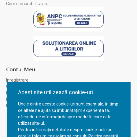
Cum comand - Livrare
Contul Meu
Inregistrare
Contul meu
Acest site utilizează cookie-uri.
Istoric comenzi
Recuperare parola
Unele dintre aceste cookie-uri sunt esențiale, în timp
Returnare produs
ce altele ne ajută să îmbunătățim experiența ta,
oferindu-ne informații despre modul în care este
utilizat site-ul.
Pentru informații detaliate despre cookie-urile pe
care le folosim, te rugăm să consulți Politica noastră