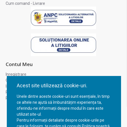
Cum comand - Livrare
Contul Meu
Inregistrare
Contul meu
Acest site utilizează cookie-uri.
Istoric comenzi
Recuperare parola
Unele dintre aceste cookie-uri sunt esențiale, în timp
Returnare produs
ce altele ne ajută să îmbunătățim experiența ta,
oferindu-ne informații despre modul în care este
utilizat site-ul.
Pentru informații detaliate despre cookie-urile pe
care le folosim, te rugăm să consulți Politica noastră