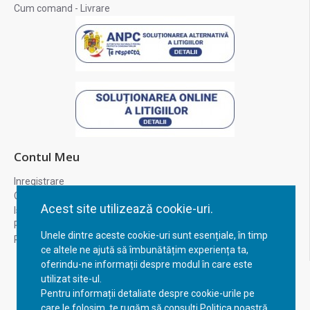
Cum comand - Livrare
Contul Meu
Inregistrare
Contul meu
Acest site utilizează cookie-uri.
Istoric comenzi
Recuperare parola
Unele dintre aceste cookie-uri sunt esențiale, în timp
Returnare produs
ce altele ne ajută să îmbunătățim experiența ta,
oferindu-ne informații despre modul în care este
utilizat site-ul.
Pentru informații detaliate despre cookie-urile pe
care le folosim, te rugăm să consulți Politica noastră