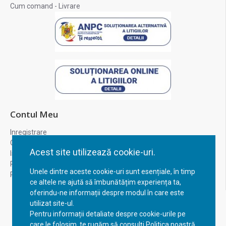
Cum comand - Livrare
Contul Meu
Inregistrare
Contul meu
Acest site utilizează cookie-uri.
Istoric comenzi
Recuperare parola
Unele dintre aceste cookie-uri sunt esențiale, în timp
Returnare produs
ce altele ne ajută să îmbunătățim experiența ta,
oferindu-ne informații despre modul în care este
utilizat site-ul.
Pentru informații detaliate despre cookie-urile pe
care le folosim, te rugăm să consulți Politica noastră