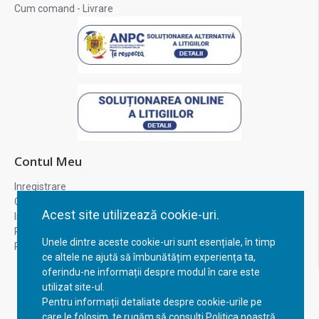
Cum comand - Livrare
Contul Meu
Inregistrare
Contul meu
Acest site utilizează cookie-uri.
Istoric comenzi
Recuperare parola
Unele dintre aceste cookie-uri sunt esențiale, în timp
Returnare produs
ce altele ne ajută să îmbunătățim experiența ta,
oferindu-ne informații despre modul în care este
utilizat site-ul.
Pentru informații detaliate despre cookie-urile pe
care le folosim, te rugăm să consulți Politica noastră