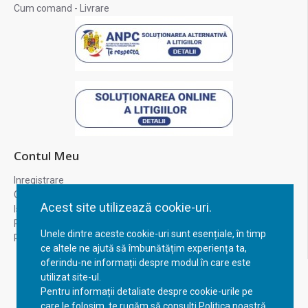
Cum comand - Livrare
Contul Meu
Inregistrare
Contul meu
Acest site utilizează cookie-uri.
Istoric comenzi
Recuperare parola
Unele dintre aceste cookie-uri sunt esențiale, în timp
Returnare produs
ce altele ne ajută să îmbunătățim experiența ta,
oferindu-ne informații despre modul în care este
utilizat site-ul.
Pentru informații detaliate despre cookie-urile pe
care le folosim, te rugăm să consulți Politica noastră