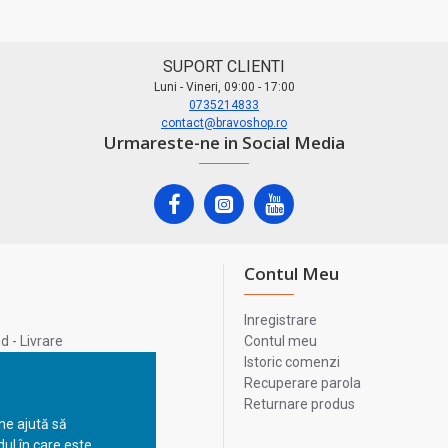
SUPORT CLIENTI
Luni - Vineri, 09:00 - 17:00
0735214833
contact@bravoshop.ro
Urmareste-ne in Social Media
Contul Meu
Inregistrare
 - Livrare
Contul meu
lata
Istoric comenzi
lui
Recuperare parola
Returnare produs
 ne ajută să
ul în care este