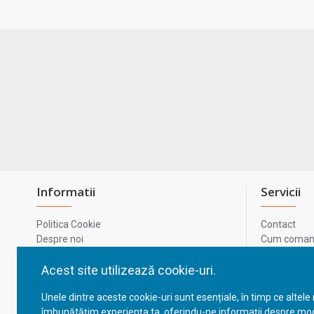
Informatii
Servicii
Politica Cookie
Contact
Despre noi
Cum comand
Termeni si conditii
Metode de p
Confidentialitate
Harta site-u
Acest site utilizează cookie-uri.
Prelucrarea datelor cu caracter personal
ODR
Unele dintre aceste cookie-uri sunt esențiale, în timp ce altele
GDPR - Datele tale
ANPC
îmbunătățim experiența ta, oferindu-ne informații despre mod
ANPC - SAL