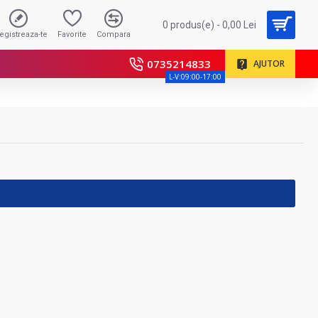
0 produs(e) - 0,00 Lei
registreaza-te
Favorite
Compara
0735214833
AJUTOR
L-V:09:00-17:00