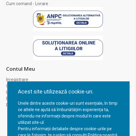
Cum comand - Livrare
Contul Meu
Inregistrare
Contul meu
Acest site utilizează cookie-uri.
Istoric comenzi
Recuperare parola
Unele dintre aceste cookie-uri sunt esențiale, în timp
Returnare produs
ce altele ne ajută să îmbunătățim experiența ta,
oferindu-ne informații despre modul în care este
utilizat site-ul.
Pentru informații detaliate despre cookie-urile pe
care le folosim, te rugăm să consulți Politica noastră