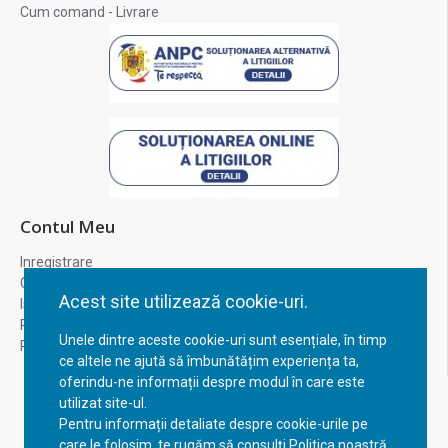
Cum comand - Livrare
Contul Meu
Inregistrare
Contul meu
Acest site utilizează cookie-uri.
Istoric comenzi
Recuperare parola
Unele dintre aceste cookie-uri sunt esențiale, în timp
Returnare produs
ce altele ne ajută să îmbunătățim experiența ta,
oferindu-ne informații despre modul în care este
utilizat site-ul.
Pentru informații detaliate despre cookie-urile pe
care le folosim, te rugăm să consulți Politica noastră