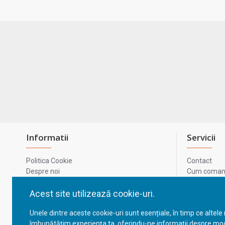
Informatii
Servicii
Politica Cookie
Contact
Despre noi
Cum comand
Termeni si conditii
Metode de p
Confidentialitate
Harta site-u
Acest site utilizează cookie-uri.
Prelucrarea datelor cu caracter personal
ODR
Unele dintre aceste cookie-uri sunt esențiale, în timp ce altele
GDPR - Datele tale
ANPC
îmbunătățim experiența ta, oferindu-ne informații despre mod
ANPC - SAL