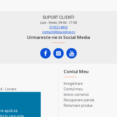
SUPORT CLIENTI
Luni - Vineri, 09:00 - 17:00
0735214833
contact@bravoshop.ro
Urmareste-ne in Social Media
Contul Meu
Inregistrare
 - Livrare
Contul meu
lata
Istoric comenzi
lui
Recuperare parola
Returnare produs
 ne ajută să
ul în care este