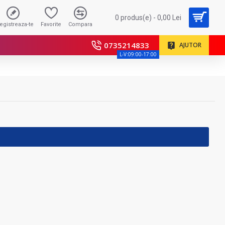
0 produs(e) - 0,00 Lei
registreaza-te
Favorite
Compara
0735214833
AJUTOR
L-V:09:00-17:00