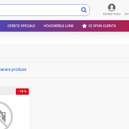
Contul meu
In
OFERTE SPECIALE
VOUCHERELE LUNII
CE SPUN CLIENTII
arare produse
-19 %