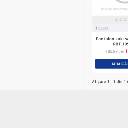
Treesco
Pantalon kaki 
RBT.10
1
185,89 Lei
ADAUGĂ 
Afişare 1 - 1 din 1 