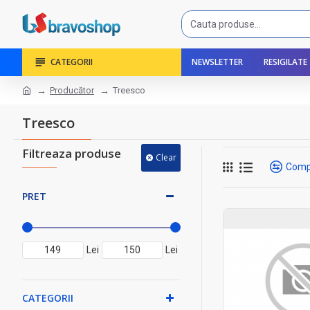
CATEGORII
NEWSLETTER
RESIGILATE
Producător
Treesco
Treesco
Filtreaza produse
Clear
Comp
PRET
Lei
Lei
CATEGORII