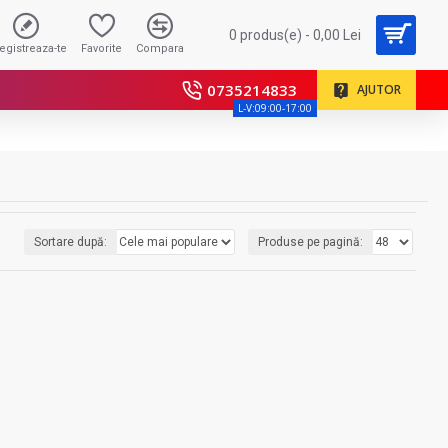
0 produs(e) - 0,00 Lei
registreaza-te
Favorite
Compara
0735214833
AJUTOR
L-V:09:00-17:00
Sortare după:
Produse pe pagină: