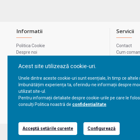
Informatii
Servicii
Politica Cookie
Contact
Despre noi
Cum comand
Termeni si conditii
Metode de p
Confidentialitate
Harta site-u
Acest site utilizează cookie-uri.
Prelucrarea datelor cu caracter personal
ODR
Unele dintre aceste cookie-uri sunt esențiale, în timp ce altele
GDPR - Datele tale
ANPC
îmbunătățim experiența ta, oferindu-ne informații despre mod
ANPC - SAL
utilizat site-ul.
Cum comand
Pentru informații detaliate despre cookie-urile pe care le folo
Cum comand
consulți Politica noastră de
confidențialitate
.
Acceptă setările curente
Configurează
Copyright © 2023, BravoShop, toate drepturile rezervate!