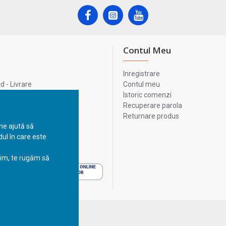
Contul Meu
Inregistrare
 - Livrare
Contul meu
lata
Istoric comenzi
lui
Recuperare parola
Returnare produs
 ne ajută să
ul în care este
 - Livrare
sim, te rugăm să
 - Livrare