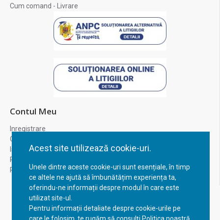
Cum comand - Livrare
Contul Meu
Inregistrare
Contul meu
Acest site utilizează cookie-uri.
Istoric comenzi
Recuperare parola
Unele dintre aceste cookie-uri sunt esențiale, în timp
Returnare produs
ce altele ne ajută să îmbunătățim experiența ta,
oferindu-ne informații despre modul în care este
utilizat site-ul.
Pentru informații detaliate despre cookie-urile pe
care le folosim, te rugăm să consulți Politica noastră