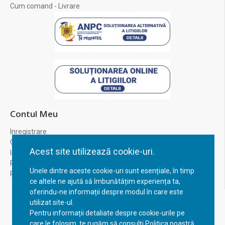
Cum comand - Livrare
Contul Meu
Inregistrare
Contul meu
Acest site utilizează cookie-uri.
Istoric comenzi
Recuperare parola
Unele dintre aceste cookie-uri sunt esențiale, în timp
Returnare produs
ce altele ne ajută să îmbunătățim experiența ta,
oferindu-ne informații despre modul în care este
utilizat site-ul.
Pentru informații detaliate despre cookie-urile pe
care le folosim, te rugăm să consulți Politica noastră