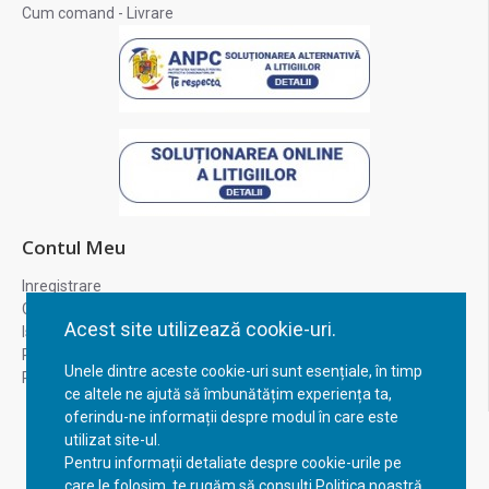
Cum comand - Livrare
Contul Meu
Inregistrare
Contul meu
Acest site utilizează cookie-uri.
Istoric comenzi
Recuperare parola
Unele dintre aceste cookie-uri sunt esențiale, în timp
Returnare produs
ce altele ne ajută să îmbunătățim experiența ta,
oferindu-ne informații despre modul în care este
utilizat site-ul.
Pentru informații detaliate despre cookie-urile pe
care le folosim, te rugăm să consulți Politica noastră