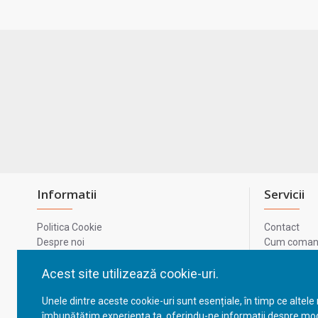
Informatii
Servicii
Politica Cookie
Contact
Despre noi
Cum comand
Termeni si conditii
Metode de p
Confidentialitate
Harta site-u
Acest site utilizează cookie-uri.
Prelucrarea datelor cu caracter personal
ODR
Unele dintre aceste cookie-uri sunt esențiale, în timp ce altele
GDPR - Datele tale
ANPC
îmbunătățim experiența ta, oferindu-ne informații despre mod
ANPC - SAL