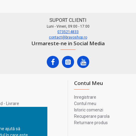
SUPORT CLIENTI
Luni - Vineri, 09:00 - 17:00
0735214833
contact@bravoshop.ro
Urmareste-ne in Social Media
Contul Meu
Inregistrare
 - Livrare
Contul meu
lata
Istoric comenzi
lui
Recuperare parola
Returnare produs
 ne ajută să
ul în care este