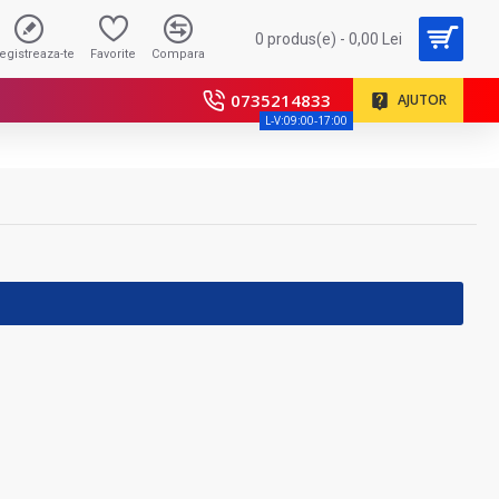
0 produs(e) - 0,00 Lei
registreaza-te
Favorite
Compara
0735214833
AJUTOR
L-V:09:00-17:00