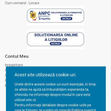
Cum comand - Livrare
Contul Meu
Inregistrare
Contul meu
Acest site utilizează cookie-uri.
Istoric comenzi
Recuperare parola
Unele dintre aceste cookie-uri sunt esențiale, în timp
Returnare produs
ce altele ne ajută să îmbunătățim experiența ta,
oferindu-ne informații despre modul în care este
utilizat site-ul.
Pentru informații detaliate despre cookie-urile pe
care le folosim, te rugăm să consulți Politica noastră